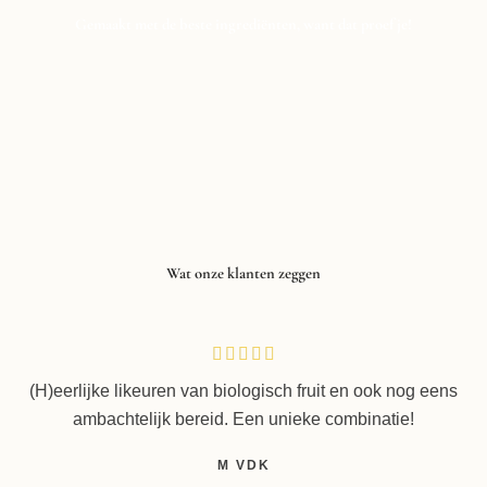
Gemaakt met de beste ingrediënten, want dat proef je!
Wat onze klanten zeggen
W





a
(H)eerlijke likeuren van biologisch fruit en ook nog eens
a
ambachtelijk bereid. Een unieke combinatie!
r
d
M VDK