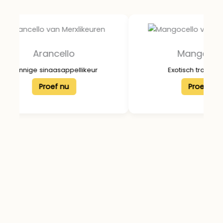
Arancello
Mangocell
Zonnige sinaasappellikeur
Exotisch tropisch
Proef nu
Proef nu