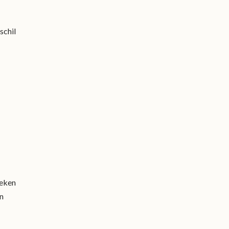
schil
weken
en