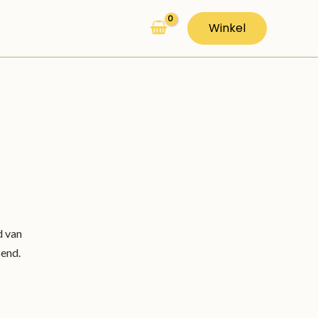
Winkel
d van
send.