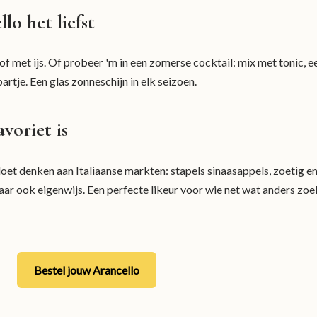
lo het liefst
f met ijs. Of probeer 'm in een zomerse cocktail: mix met tonic, e
rtje. Een glas zonneschijn in elk seizoen.
voriet is
oet denken aan Italiaanse markten: stapels sinaasappels, zoetig e
 maar ook eigenwijs. Een perfecte likeur voor wie net wat anders zo
Bestel jouw Arancello