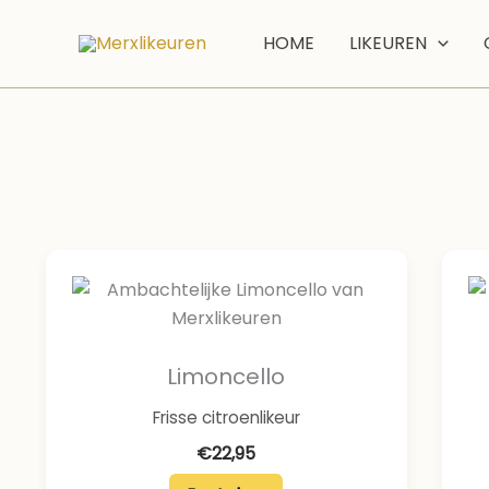
Ga
naar
HOME
LIKEUREN
de
inhoud
Limoncello
Frisse citroenlikeur
€22,95