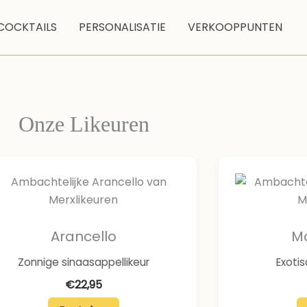
COCKTAILS
PERSONALISATIE
VERKOOPPUNTEN
Onze Likeuren
Arancello
M
Zonnige sinaasappellikeur
Exotis
€22,95