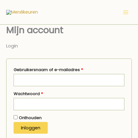
Ga
Vereist
Vereist
naar
de
inhoud
Mijn account
Login
Gebruikersnaam of e-mailadres
*
Wachtwoord
*
Onthouden
Inloggen